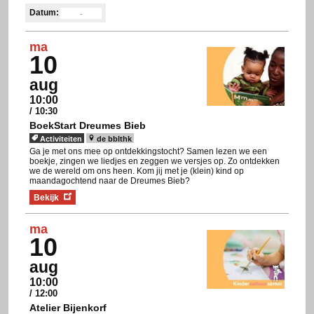
Datum:
ma
10
aug
10:00
/ 10:30
BoekStart Dreumes Bieb
Activiteiten
de bblthk
Ga je met ons mee op ontdekkingstocht? Samen lezen we een
boekje, zingen we liedjes en zeggen we versjes op. Zo ontdekken
we de wereld om ons heen. Kom jij met je (klein) kind op
maandagochtend naar de Dreumes Bieb?
Bekijk
ma
10
aug
10:00
/ 12:00
Atelier Bijenkorf