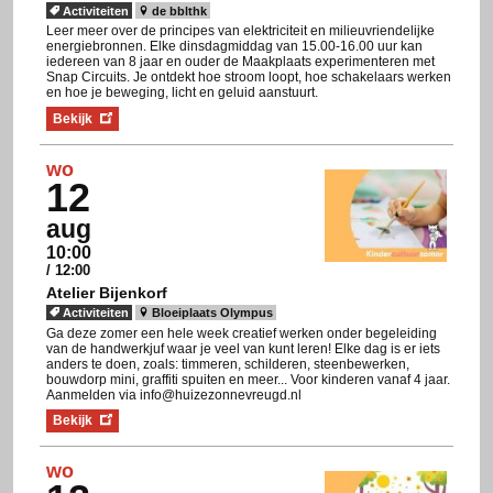
Activiteiten
de bblthk
Leer meer over de principes van elektriciteit en milieuvriendelijke
energiebronnen. Elke dinsdagmiddag van 15.00-16.00 uur kan
iedereen van 8 jaar en ouder de Maakplaats experimenteren met
Snap Circuits. Je ontdekt hoe stroom loopt, hoe schakelaars werken
en hoe je beweging, licht en geluid aanstuurt.
Bekijk
wo
12
aug
10:00
/ 12:00
Atelier Bijenkorf
Activiteiten
Bloeiplaats Olympus
Ga deze zomer een hele week creatief werken onder begeleiding
van de handwerkjuf waar je veel van kunt leren! Elke dag is er iets
anders te doen, zoals: timmeren, schilderen, steenbewerken,
bouwdorp mini, graffiti spuiten en meer... Voor kinderen vanaf 4 jaar.
Aanmelden via info@huizezonnevreugd.nl
Bekijk
wo