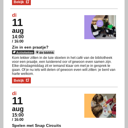
Bekijk
di
11
aug
14:00
/ 16:00
Zin in een praatje?
Activiteiten
de bblthk
Kom lekker zitten in de luie stoelen in het café van de bibliotheek
voor een praatje, een luisterend oor of gewoon even samen zijn.
Elke dinsdagmiddag zit er iemand klaar om met je in gesprek te
gaan. Of je nu iets wilt delen of gewoon even wilt zitten: je bent van
harte welkom.
Bekijk
di
11
aug
15:00
/ 16:00
Spelen met Snap Circuits