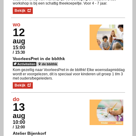
workshop is bij een schattig theekoepeltje. Voor 4 - 7 jaar.
Bekijk
wo
12
aug
15:00
/ 15:30
VoorleesPret in de bblthk
Activiteiten
de bblthk
Kom gezellig naar VoorleesPret in de bblthk! Elke woensdagmiddag
wordt er voorgelezen, dit is speciaal voor kinderen uit groep 1 t/m 3
met ouders/begeleiders.
Bekijk
do
13
aug
10:00
/ 12:00
Atelier Bijenkorf