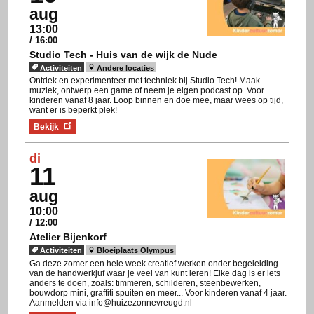
aug
13:00
/ 16:00
Studio Tech - Huis van de wijk de Nude
Activiteiten
Andere locaties
Ontdek en experimenteer met techniek bij Studio Tech! Maak
muziek, ontwerp een game of neem je eigen podcast op. Voor
kinderen vanaf 8 jaar. Loop binnen en doe mee, maar wees op tijd,
want er is beperkt plek!
Bekijk
di
11
aug
10:00
/ 12:00
Atelier Bijenkorf
Activiteiten
Bloeiplaats Olympus
Ga deze zomer een hele week creatief werken onder begeleiding
van de handwerkjuf waar je veel van kunt leren! Elke dag is er iets
anders te doen, zoals: timmeren, schilderen, steenbewerken,
bouwdorp mini, graffiti spuiten en meer... Voor kinderen vanaf 4 jaar.
Aanmelden via info@huizezonnevreugd.nl