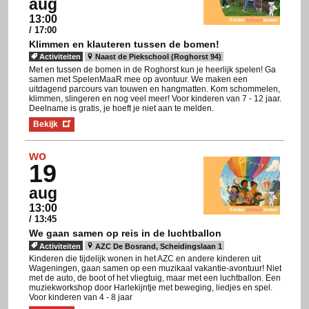
aug
13:00
/ 17:00
Klimmen en klauteren tussen de bomen!
Activiteiten
Naast de Piekschool (Roghorst 94)
Met en tussen de bomen in de Roghorst kun je heerlijk spelen! Ga
samen met SpelenMaaR mee op avontuur. We maken een
uitdagend parcours van touwen en hangmatten. Kom schommelen,
klimmen, slingeren en nog veel meer! Voor kinderen van 7 - 12 jaar.
Deelname is gratis, je hoeft je niet aan te melden.
Bekijk
wo
19
aug
13:00
/ 13:45
We gaan samen op reis in de luchtballon
Activiteiten
AZC De Bosrand, Scheidingslaan 1
Kinderen die tijdelijk wonen in het AZC en andere kinderen uit
Wageningen, gaan samen op een muzikaal vakantie-avontuur! Niet
met de auto, de boot of het vliegtuig, maar met een luchtballon. Een
muziekworkshop door Harlekijntje met beweging, liedjes en spel.
Voor kinderen van 4 - 8 jaar