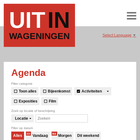
UIT
IN
WAGENINGEN
Select Language
▼
Agenda
Filter categorie
Toon alles
Bijeenkomst
Activiteiten
Exposities
Film
Zoek op locatie of beschrijving
Locatie
Filter op datum
ZO
MA
Alles
Vandaag
Morgen
Dit weekend