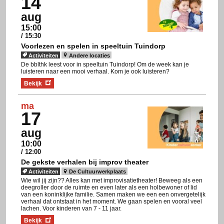
14
aug
15:00
/ 15:30
Voorlezen en spelen in speeltuin Tuindorp
Activiteiten
Andere locaties
De bblthk leest voor in speeltuin Tuindorp! Om de week kan je
luisteren naar een mooi verhaal. Kom je ook luisteren?
Bekijk
ma
17
aug
10:00
/ 12:00
De gekste verhalen bij improv theater
Activiteiten
De Cultuurwerkplaats
Wie wil jij zijn?? Alles kan met improvisatietheater! Beweeg als een
deegroller door de ruimte en even later als een holbewoner of lid
van een koninklijke familie. Samen maken we een een onvergetelijk
verhaal dat ontstaat in het moment. We gaan spelen en vooral veel
lachen. Voor kinderen van 7 - 11 jaar.
Bekijk