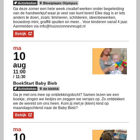
Activiteiten
Bloeiplaats Olympus
Ga deze zomer een hele week creatief werken onder begeleiding
van de handwerkjuf waar je veel van kunt leren! Elke dag is er iets
anders te doen, zoals: timmeren, schilderen, steenbewerken,
bouwdorp mini, graffiti spuiten en meer... Voor kinderen vanaf 4 jaar.
Aanmelden via info@huizezonnevreugd.nl
Bekijk
ma
10
aug
11:00
/ 11:30
BoekStart Baby Bieb
Activiteiten
de bblthk
Ga je met ons mee op ontdekkingstocht? Samen lezen we een
boekje, zingen we liedjes en zeggen we versjes op. Zo ontdekken
we de wereld om ons heen. Kom jij met je (klein) kind op
maandagochtend naar de Baby Bieb?
Bekijk
ma
10