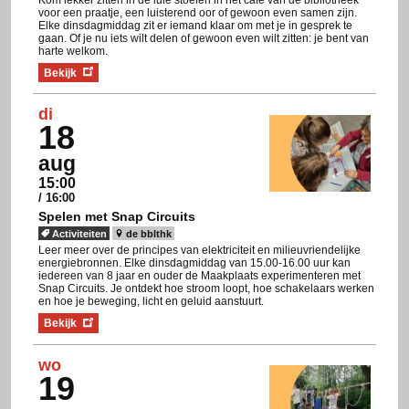
Kom lekker zitten in de luie stoelen in het café van de bibliotheek
voor een praatje, een luisterend oor of gewoon even samen zijn.
Elke dinsdagmiddag zit er iemand klaar om met je in gesprek te
gaan. Of je nu iets wilt delen of gewoon even wilt zitten: je bent van
harte welkom.
Bekijk
di
18
aug
15:00
/ 16:00
Spelen met Snap Circuits
Activiteiten
de bblthk
Leer meer over de principes van elektriciteit en milieuvriendelijke
energiebronnen. Elke dinsdagmiddag van 15.00-16.00 uur kan
iedereen van 8 jaar en ouder de Maakplaats experimenteren met
Snap Circuits. Je ontdekt hoe stroom loopt, hoe schakelaars werken
en hoe je beweging, licht en geluid aanstuurt.
Bekijk
wo
19