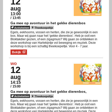
12
aug
13:00
/ 13:45
Ga mee op avontuur in het gekke dierenbos
Activiteiten
Theekoepeltje
Egels, eekhoorns, vossen en herten, die zie je gewoonlijk in een
bos. Maar wij gaan naar het ‘gekke dierenbos’. Heb je ooit een
Bloktakdier gezien, of een zigagmuis? Wij gaan ze ontdekken in
deze workshop van Harlekijntje vol beweging en muziek. Deze
workshop is bij een schattig theekoepeltje. Voor 4 - 7 jaar.
Bekijk
wo
12
aug
14:15
/ 15:00
Ga mee op avontuur in het gekke dierenbos,
Activiteiten
Theekoepeltje
Egels, eekhoorns, vossen en herten, die zie je gewoonlijk in een
bos. Maar wij gaan naar het ‘gekke dierenbos’. Heb je ooit een
Bloktakdier gezien, of een zigagmuis? Wij gaan ze ontdekken in
deze workshop van Harlekijntje vol beweging en muziek. Deze