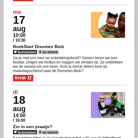
ma
17
aug
10:00
/ 10:30
BoekStart Dreumes Bieb
Activiteiten
de bblthk
Ga je met ons mee op ontdekkingstocht? Samen lezen we een
boekje, zingen we liedjes en zeggen we versjes op. Zo ontdekken
we de wereld om ons heen. Kom jij met je (klein) kind op
maandagochtend naar de Dreumes Bieb?
Bekijk
di
18
aug
14:00
/ 16:00
Zin in een praatje?
Activiteiten
de bblthk